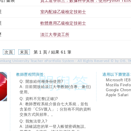
學計畫表
資工進學班三：數據科學實務：使用Python TEIXE3
照
室內配線乙級檢定技術士
照
軟體應用乙級檢定技術士
歷
淡江大學資工所
次頁
末頁
第 1 頁 / 結果 61 筆
amkang University Teacher ePortfolio System - All Rights Reserved © by OIS, T
教師歷程問與答:
適用以下瀏覽器
Microsoft IE8
Q: 開放給何種身份使用?
Mozilla Firef
A: 目前開放給淡江大學教師(含專、兼任)
Google Chro
使用。
Apple Safari
Q: 資料不完整(正確)?
A: 教師歷程系統介接自七大系統，並包
含某些「CSV匯入」；分別有不同的資料
交換方式與頻率。。
Q: 我無法登入?
A: 請確認您的單一登入帳號密碼無誤。