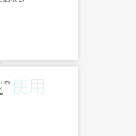
E3716 0A
KU
:
 / IE9
ox
me