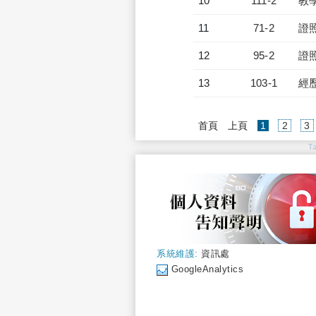
10
111-2
教
11
71-2
證
12
95-2
證
13
103-1
經
(current)
首頁
上頁
1
2
3
T
系統維護:
資訊處
GoogleAnalytics