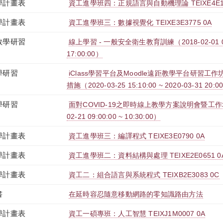
學計畫表
資工進學班四：正規語言與自動機理論 TEIXE4E13
學計畫表
資工進學班三：數據視覺化 TEIXE3E3775 0A
教學研習
線上學習 - 一般安全衛生教育訓練（2018-02-01 08:0
17:00:00）
學研習
iClass學習平台及Moodle遠距教學平台研習工
措施（2020-03-25 15:10:00 ~ 2020-03-31 20:0
學研習
面對COVID-19之即時線上教學方案說明會暨工作坊(
02-21 09:00:00 ~ 10:30:00）
學計畫表
資工進學班三：編譯程式 TEIXE3E0790 0A
學計畫表
資工進學班二：資料結構與處理 TEIXE2E0651 0
學計畫表
資工二：組合語言與系統程式 TEIXB2E3083 0C
書
在延時容忍隨意移動網路的零知識路由方法
學計畫表
資工一碩專班：人工智慧 TEIXJ1M0007 0A