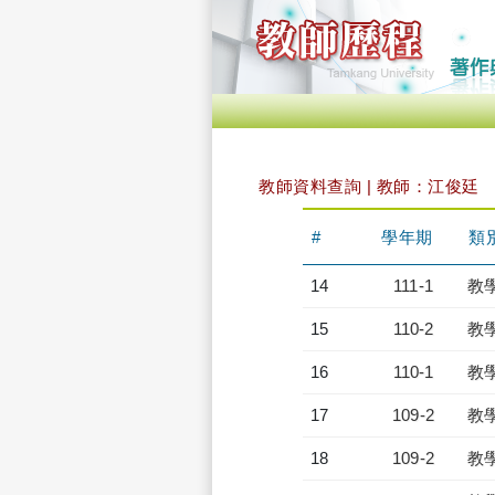
教師資料查詢 | 教師：江俊廷
#
學年期
類
14
111-1
教
15
110-2
教
16
110-1
教
17
109-2
教
18
109-2
教