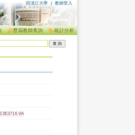
回淡江大學
|
教師登入
詢
歷屆教師查詢
統計分析
E3716 0A