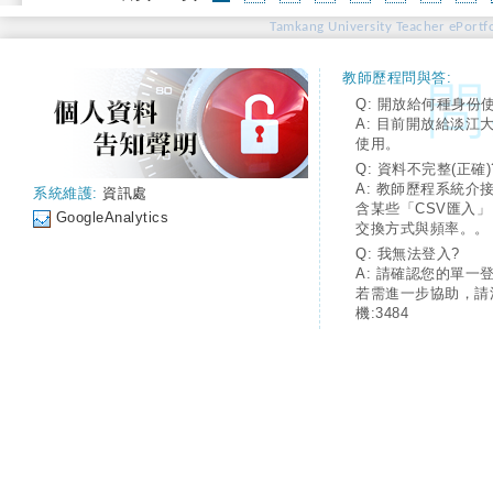
Tamkang University Teacher ePortfo
教師歷程問與答:
Q: 開放給何種身份
A: 目前開放給淡江
使用。
Q: 資料不完整(正確)
A: 教師歷程系統介
系統維護:
資訊處
含某些「CSV匯入
GoogleAnalytics
交換方式與頻率。。
Q: 我無法登入?
A: 請確認您的單一
若需進一步協助，請
機:3484