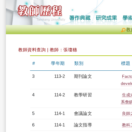
教
教師資料查詢 | 教師：張瓊穗
#
學年期
類別
標題
3
113-2
期刊論文
Facto
devel
4
114-2
教學研習
生成
系詹鎮邦
5
114-1
會議論文
良師
6
114-1
論文指導
教科