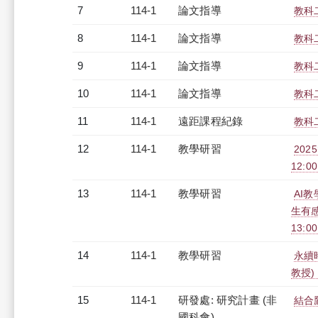
7
114-1
論文指導
教科
8
114-1
論文指導
教科
9
114-1
論文指導
教科
10
114-1
論文指導
教科
11
114-1
遠距課程紀錄
教科二
12
114-1
教學研習
202
12:00
13
114-1
教學研習
AI教
生有感
13:0
14
114-1
教學研習
永續
教授)（
15
114-1
研發處: 研究計畫 (非
結合
國科會)