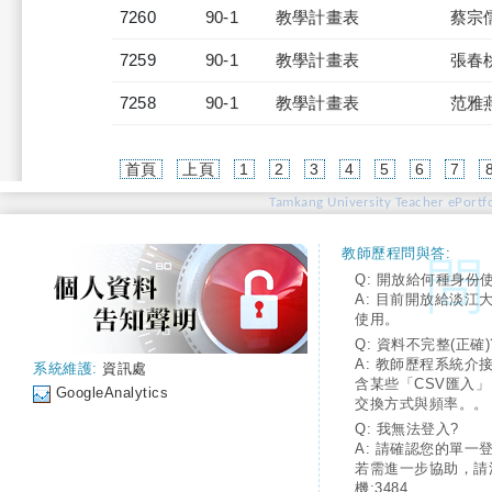
7260
90-1
教學計畫表
蔡宗
7259
90-1
教學計畫表
張春
7258
90-1
教學計畫表
范雅
首頁
上頁
1
2
3
4
5
6
7
Tamkang University Teacher ePortfo
教師歷程問與答:
Q: 開放給何種身份
A: 目前開放給淡江
使用。
Q: 資料不完整(正確)
A: 教師歷程系統介
系統維護:
資訊處
含某些「CSV匯入
GoogleAnalytics
交換方式與頻率。。
Q: 我無法登入?
A: 請確認您的單一
若需進一步協助，請
機:3484