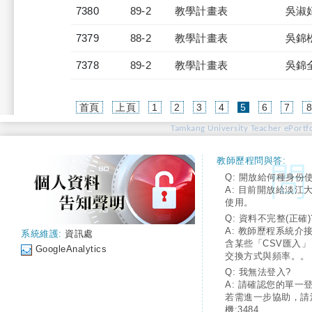
7380
89-2
教學計畫表
吳淑
7379
88-2
教學計畫表
吳錦
7378
89-2
教學計畫表
吳錦
(current)
首頁
上頁
1
2
3
4
5
6
7
Tamkang University Teacher ePortfo
教師歷程問與答:
Q: 開放給何種身份
A: 目前開放給淡江
使用。
Q: 資料不完整(正確)
A: 教師歷程系統介
系統維護:
資訊處
含某些「CSV匯入
GoogleAnalytics
交換方式與頻率。。
Q: 我無法登入?
A: 請確認您的單一
若需進一步協助，請
機:3484