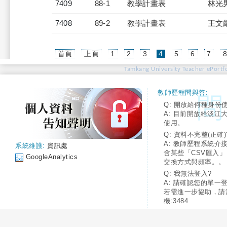
7409
88-1
教學計畫表
林光
7408
89-2
教學計畫表
王文
(current)
首頁
上頁
1
2
3
4
5
6
7
Tamkang University Teacher ePortfo
教師歷程問與答:
Q: 開放給何種身份
A: 目前開放給淡江
使用。
Q: 資料不完整(正確)
A: 教師歷程系統介
系統維護:
資訊處
含某些「CSV匯入
GoogleAnalytics
交換方式與頻率。。
Q: 我無法登入?
A: 請確認您的單一
若需進一步協助，請
機:3484