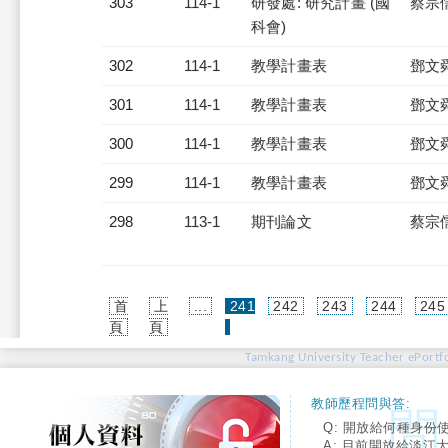
303
114-1
研發處: 研究計畫 (國
蔡宗
科會)
302
114-1
教學計畫表
鄧文
301
114-1
教學計畫表
鄧文
300
114-1
教學計畫表
鄧文
299
114-1
教學計畫表
鄧文
298
113-1
期刊論文
蔡宗
首
上
...
241
242
243
244
245
(current)
頁
頁
Tamkang University Teacher ePortfo
教師歷程問與答:
Q: 開放給何種身份
A: 目前開放給淡江