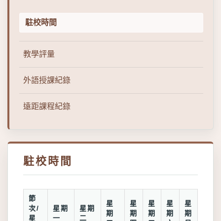
駐校時間
教學評量
外語授課紀錄
遠距課程紀錄
駐校時間
節
星
星
星
星
星
次/
星期
星期
期
期
期
期
期
星
一
二