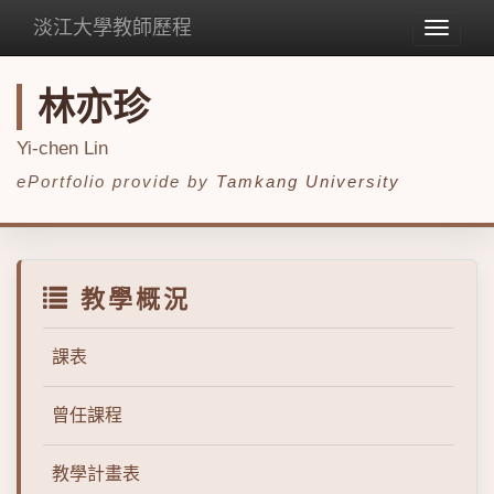
淡江大學教師歷程
Toggle
navigat
林亦珍
Yi-chen Lin
ePortfolio provide by
Tamkang University
教學概況
課表
曾任課程
教學計畫表