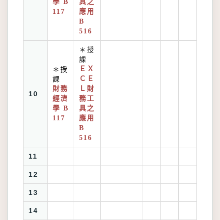
學 B
具之
117
應用
B
516
＊授
課
＊授
ＥＸ
課
ＣＥ
財務
Ｌ財
10
經濟
務工
學 B
具之
117
應用
B
516
11
12
13
14