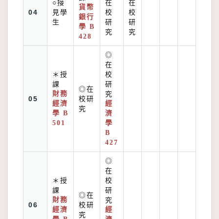
○接
在
在
貨幣
04
見學
校
校
銀行
生
研
研
學 B
究
究
428
◎
在
＊授
校
課
研
◎在
財務
究
05
校研
經濟
經
究
學 B
濟
501
學
B
427
◎
在
＊授
校
課
研
◎在
財務
究
06
校研
經濟
經
究