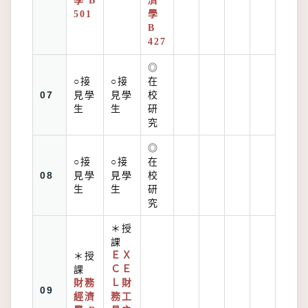
學 B
濟
501
學
B
427
◎
○接
○接
在
07
見學
見學
校
生
生
研
究
◎
○接
○接
在
08
見學
見學
校
生
生
研
究
＊授
課
＊授
ＥＸ
課
ＣＥ
財務
Ｌ財
09
經濟
務工