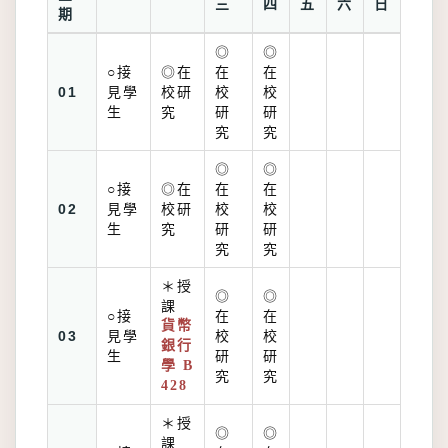
三
四
五
六
日
期
◎
◎
○接
◎在
在
在
01
見學
校研
校
校
生
究
研
研
究
究
◎
◎
○接
◎在
在
在
02
見學
校研
校
校
生
究
研
研
究
究
＊授
◎
◎
課
○接
在
在
貨幣
03
見學
校
校
銀行
生
研
研
學 B
究
究
428
＊授
◎
◎
課