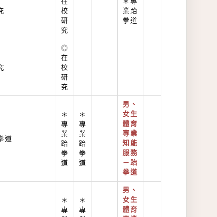
在
＊專
究
校
業跆
研
拳道
究
◎
在
究
校
研
究
男、
＊
＊
女生
專
專
體育
業
業
專業
拳道
跆
跆
知能
拳
拳
服務
道
道
－跆
拳道
男、
＊
＊
女生
專
專
體育