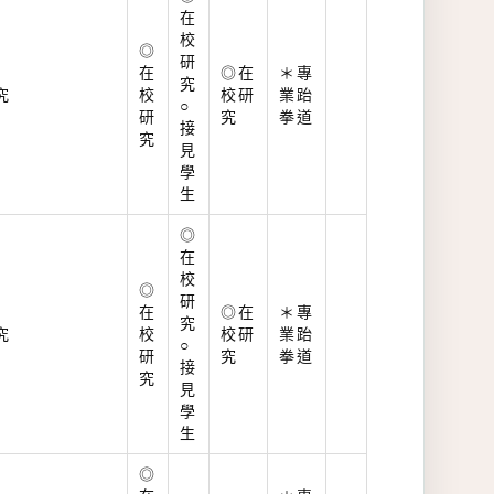
在
校
◎
研
在
◎在
＊專
究
究
校
校研
業跆
○
研
究
拳道
接
究
見
學
生
◎
在
校
◎
研
在
◎在
＊專
究
究
校
校研
業跆
○
研
究
拳道
接
究
見
學
生
◎