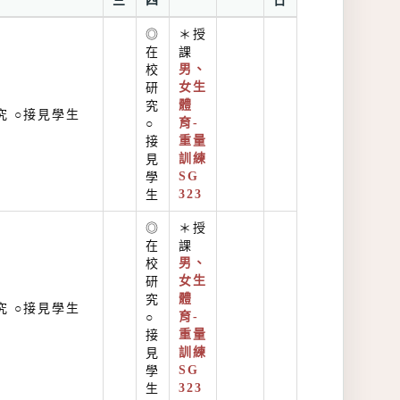
三
四
日
◎
＊授
在
課
校
男、
研
女生
究
體
究 ○接見學生
○
育-
接
重量
見
訓練
學
SG
生
323
◎
＊授
在
課
校
男、
研
女生
究
體
究 ○接見學生
○
育-
接
重量
見
訓練
學
SG
生
323