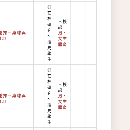
◎
在
校
＊授
研
課
究
體育－桌球興
男、
○
322
女生
接
體育
見
學
生
◎
在
校
＊授
研
課
究
體育－桌球興
男、
○
322
女生
接
體育
見
學
生