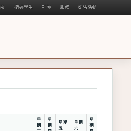
活動
指導學生
輔導
服務
研習活動
星
星
星
星期
星期
期
期
期
五
六