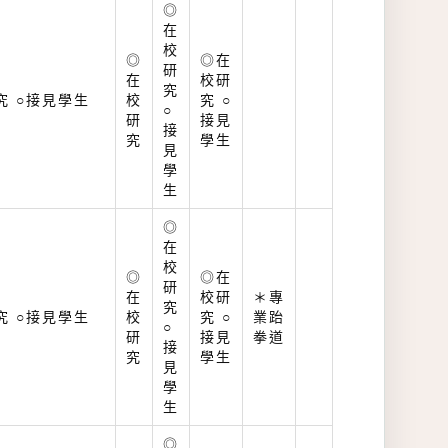
◎
在
校
◎
◎在
研
在
校研
究
究 ○接見學生
校
究 ○
○
研
接見
接
究
學生
見
學
生
◎
在
校
◎
◎在
研
在
校研
＊專
究
究 ○接見學生
校
究 ○
業跆
○
研
接見
拳道
接
究
學生
見
學
生
◎