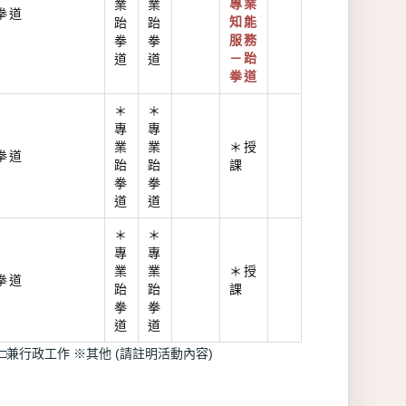
業
業
專業
拳道
跆
跆
知能
拳
拳
服務
道
道
－跆
拳道
＊
＊
專
專
業
業
＊授
拳道
跆
跆
課
拳
拳
道
道
＊
＊
專
專
業
業
＊授
拳道
跆
跆
課
拳
拳
道
道
□兼行政工作 ※其他 (請註明活動內容)