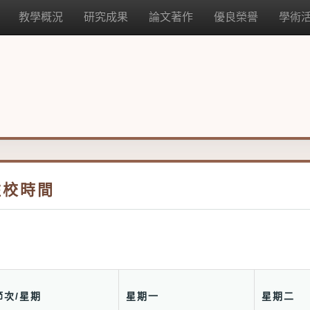
教學概況
研究成果
論文著作
優良榮譽
學術
駐校時間
節次/星期
星期一
星期二