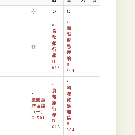
四
五
六
日
◎
Ｏ
Ｏ
*
*
國
貨
際
幣
貿
銀
◎
易
行
理
學
論
B
B
615
504
*
*
國
貨
*
際
幣
總體經
貿
銀
濟理論
易
行
（一）
理
學
O 501
論
B
B
615
504