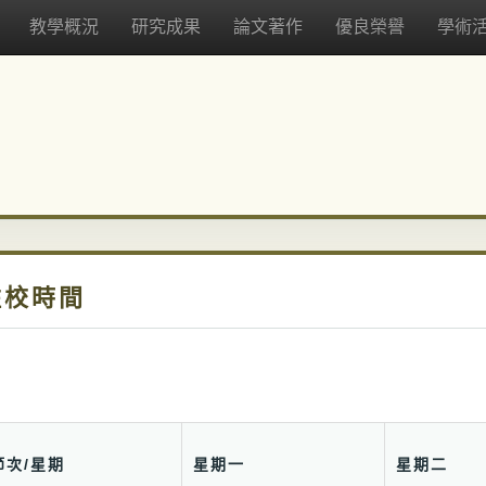
教學概況
研究成果
論文著作
優良榮譽
學術
駐校時間
節次/星期
星期一
星期二