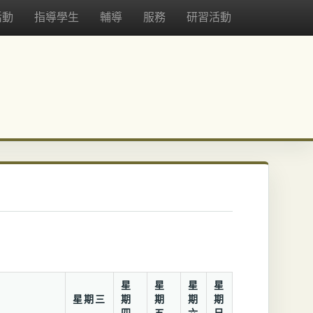
活動
指導學生
輔導
服務
研習活動
星
星
星
星
星期三
期
期
期
期