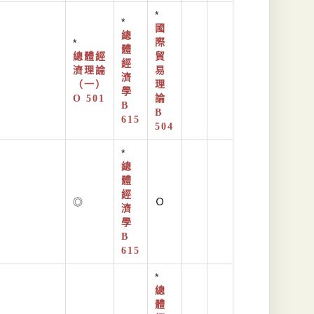
*
*
國
總
*
際
體
總體經
貿
經
濟理論
易
濟
（一）
理
學
O 501
論
B
B
615
504
*
總
體
經
◎
Ｏ
濟
學
B
615
*
總
體