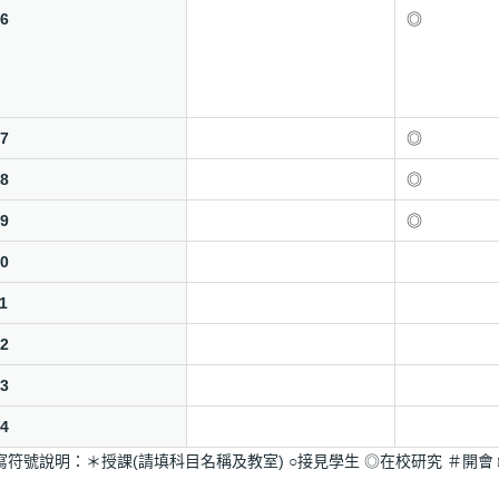
6
◎
7
◎
8
◎
9
◎
0
1
2
3
4
寫符號說明：＊授課(請填科目名稱及教室) ○接見學生 ◎在校研究 ＃開會 