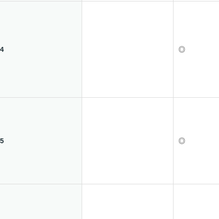
4
◎
5
◎