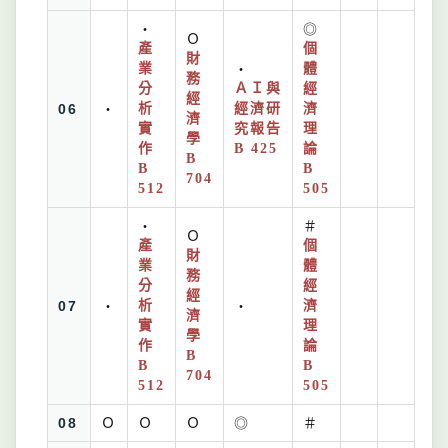
・
◎
Ｏ
產
個
財
業
・
體
務
分
ＡＩ與
經
經
06
・
析
經濟研
濟
濟
實
究報告
理
學
作
B 425
論
B
B
B
704
512
505
・
＃
Ｏ
產
個
財
業
體
務
分
經
經
07
・
析
・
濟
濟
實
理
學
作
論
B
B
B
704
512
505
08
Ｏ
Ｏ
Ｏ
◎
＃