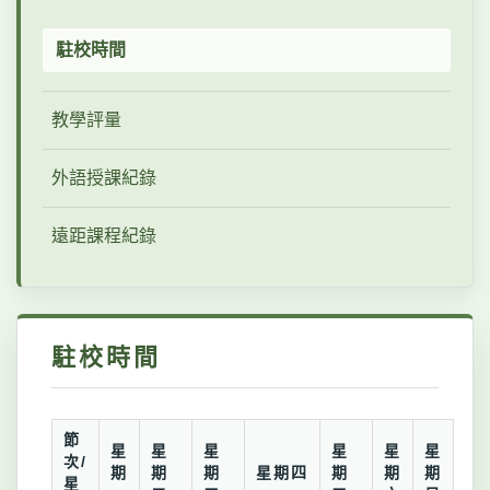
駐校時間
教學評量
外語授課紀錄
遠距課程紀錄
駐校時間
節
星
星
星
星
星
星
次/
期
期
期
星期四
期
期
期
星