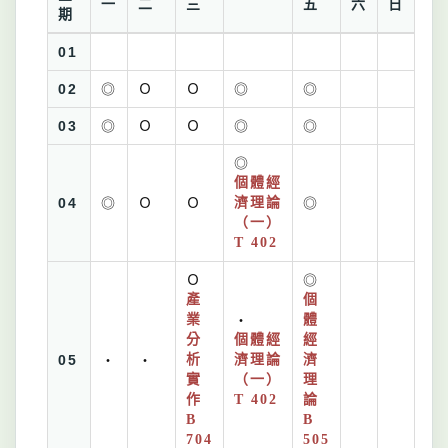
一
二
三
五
六
日
期
01
02
◎
Ｏ
Ｏ
◎
◎
03
◎
Ｏ
Ｏ
◎
◎
◎
個體經
04
◎
Ｏ
Ｏ
濟理論
◎
（一）
T 402
Ｏ
◎
產
個
業
・
體
分
個體經
經
05
・
・
析
濟理論
濟
實
（一）
理
作
T 402
論
B
B
704
505