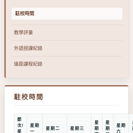
駐校時間
教學評量
外語授課紀錄
遠距課程紀錄
駐校時間
節
星
星
次/
星期
星期
星期二
星期三
期
期
星
一
六