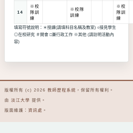
※校
※校
※校隊
14
隊訓
隊訓
訓練
練
練
填寫符號說明：＊授課(請填科目名稱及教室) ○接見學生
◎在校研究 ＃開會 □兼行政工作 ※其他 (請註明活動內
容)
版權所有 (c) 2026
教師歷程系統
，保留所有權利。
由
淡江大學
提供。
版面維護：
資訊處
。