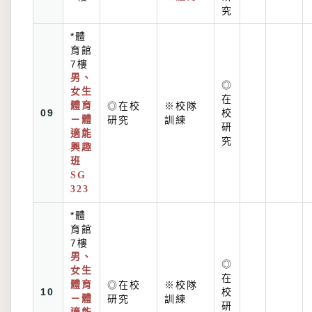
究
*體
育館
7樓
男、
◎
女生
在
體育
◎在校
※校隊
09
校
－體
研究
訓練
研
適能
究
興趣
班
SG
323
*體
育館
7樓
男、
◎
女生
在
體育
◎在校
※校隊
10
校
－體
研究
訓練
研