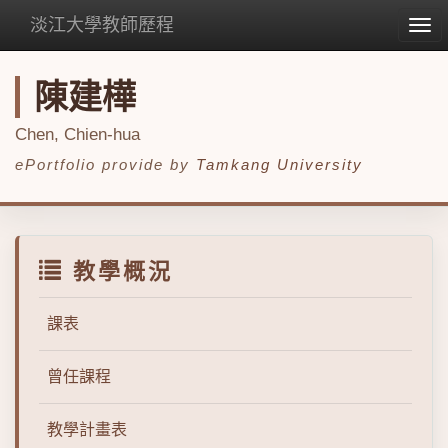
淡江大學教師歷程
Tog
nav
陳建樺
Chen, Chien-hua
ePortfolio provide by
Tamkang University
教學概況
課表
曾任課程
教學計畫表