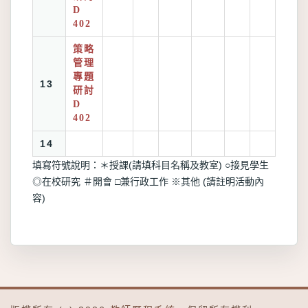
D
402
策略
管理
專題
13
研討
D
402
14
填寫符號說明：＊授課(請填科目名稱及教室) ○接見學生
◎在校研究 ＃開會 □兼行政工作 ※其他 (請註明活動內
容)