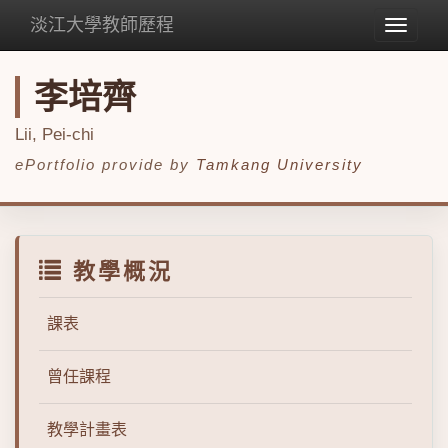
淡江大學教師歷程
Toggle
navigat
李培齊
Lii, Pei-chi
ePortfolio provide by
Tamkang University
教學概況
課表
曾任課程
教學計畫表