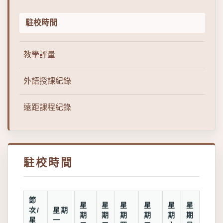
駐校時間
教學評量
外語授課紀錄
遠距課程紀錄
駐校時間
節
星
星
星
星
星
星
次/
星期
期
期
期
期
期
期
星
一