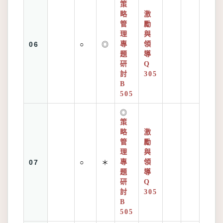
策
略
激
管
勵
理
與
06
○
◎
專
領
題
導
研
Q
討
305
B
505
◎
策
略
激
管
勵
理
與
07
○
＊
專
領
題
導
研
Q
討
305
B
505