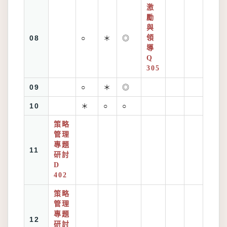
激
勵
與
08
○
＊
◎
領
導
Q
305
09
○
＊
◎
10
＊
○
○
策略
管理
專題
11
研討
D
402
策略
管理
專題
12
研討