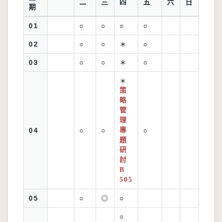
二
三
四
五
六
日
期
01
○
○
○
○
02
○
○
＊
○
03
○
○
＊
○
＊
策
略
管
理
04
○
○
專
○
題
研
討
B
505
05
○
◎
○
○