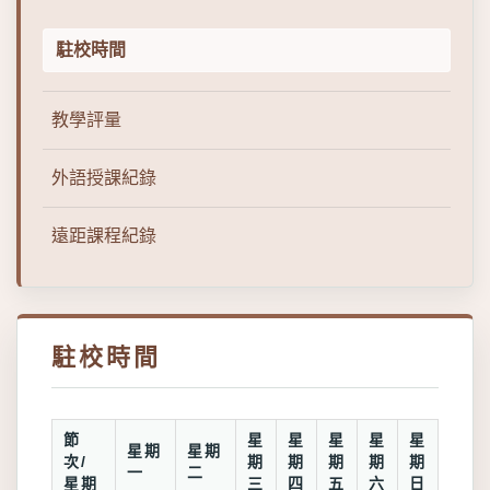
駐校時間
教學評量
外語授課紀錄
遠距課程紀錄
駐校時間
節
星
星
星
星
星
星期
星期
次/
期
期
期
期
期
一
二
星期
三
四
五
六
日