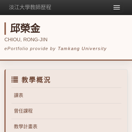
淡江大學教師歷程
Toggle
navigat
邱榮金
CHIOU, RONG-JIN
ePortfolio provide by
Tamkang University
教學概況
課表
曾任課程
教學計畫表