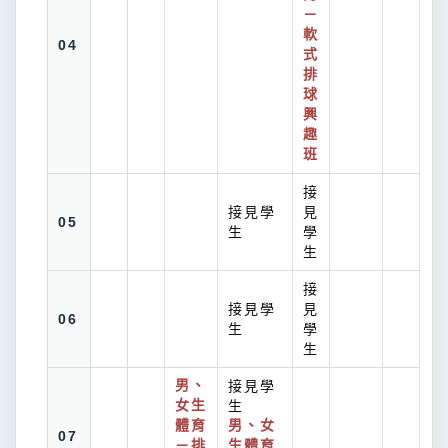
－
軟
04
式
排
球
興
趣
班
接
接見學
見
05
生
學
生
接
接見學
見
06
生
學
生
男、
接見學
女生
生
體育
男、女
07
－排
生體育