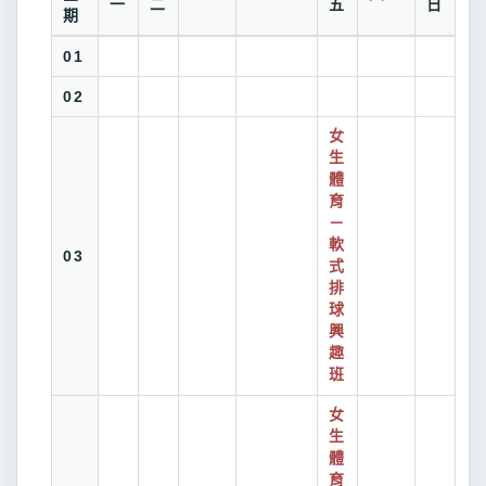
一
二
五
日
期
01
02
女
生
體
育
－
軟
03
式
排
球
興
趣
班
女
生
體
育