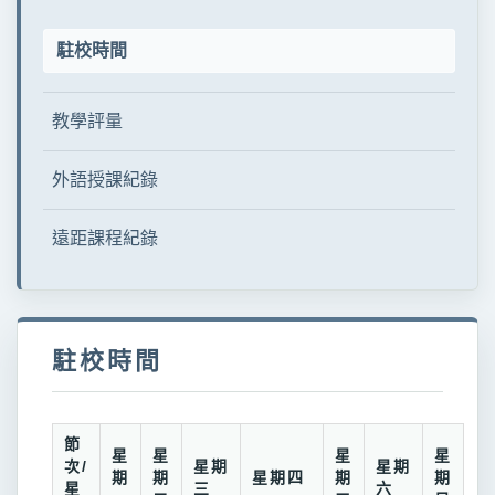
駐校時間
教學評量
外語授課紀錄
遠距課程紀錄
駐校時間
節
星
星
星
星
次/
星期
星期
期
期
星期四
期
期
星
三
六