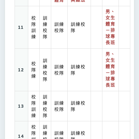
體育
興趣班
男、
校
訓
女生
隊
練
訓練
訓練校
體育
11
訓
校
校隊
隊
－排
練
隊
球專
長班
男、
訓
女生
校
練
訓練
訓練校
體育
12
隊
校
校隊
隊
－排
練
隊
球專
長班
校
訓
隊
練
訓練
訓練校
13
訓
校
校隊
隊
練
隊
校
訓
隊
練
訓練
訓練校
14