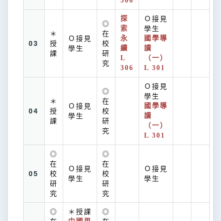
306
探
Ｏ接見
◎
索
學生
＊
在
Ｏ接見
永
國學導
03
授
校
學生
續
讀
課
研
L
（一）
究
306
L 301
Ｏ接見
◎
學生
＊
在
Ｏ接見
國學導
04
授
校
學生
讀
課
研
（一）
究
L 301
◎
◎
在
在
Ｏ接見
Ｏ接見
05
校
校
學生
學生
研
研
究
究
◎
＊授課
◎