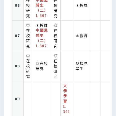
在
中國思
在
06
校
想史
校
＊授課
研
（二）
研
究
L 307
究
◎
＊授課
◎
在
中國思
在
07
校
想史
校
＊授課
研
（二）
研
究
L 307
究
◎
◎
在
在
◎在校
Ｏ接見
08
校
校
研究
學生
研
研
究
究
大
學
學
09
習
L
301