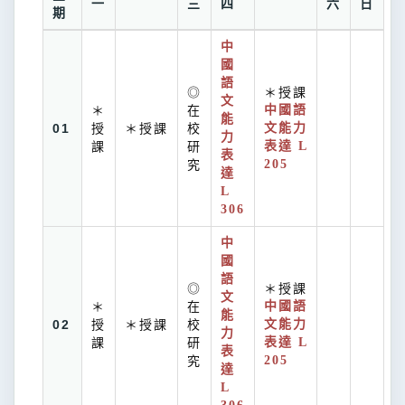
一
三
四
六
日
期
中
國
語
◎
＊授課
文
＊
在
中國語
能
01
授
＊授課
校
文能力
力
課
研
表達 L
表
究
205
達
L
306
中
國
語
◎
＊授課
文
＊
在
中國語
能
02
授
＊授課
校
文能力
力
課
研
表達 L
表
究
205
達
L