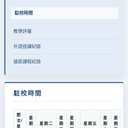
駐校時間
教學評量
外語授課紀錄
遠距課程紀錄
駐校時間
節
星
星
星
星
星
次/
期
星期二
期
期
星期五
期
期
星