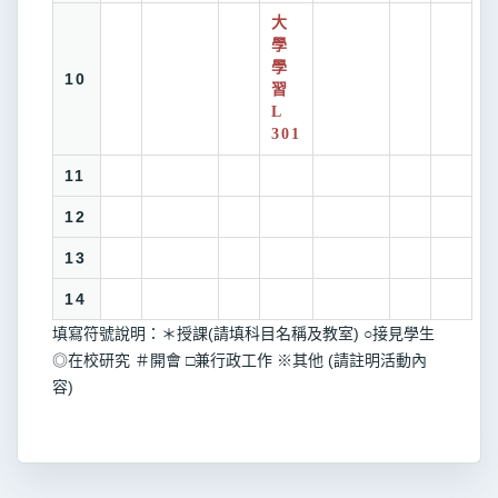
大
學
學
10
習
L
301
11
12
13
14
填寫符號說明：＊授課(請填科目名稱及教室) ○接見學生
◎在校研究 ＃開會 □兼行政工作 ※其他 (請註明活動內
容)