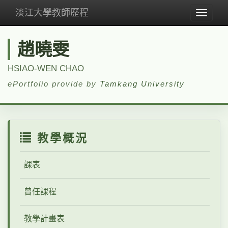
淡江大學教師歷程
Toggle
navigat
趙曉雯
HSIAO-WEN CHAO
ePortfolio provide by
Tamkang University
教學概況
課表
曾任課程
教學計畫表