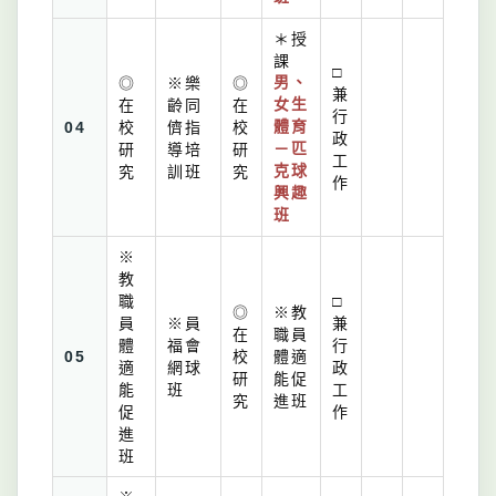
＊授
課
□
◎
※樂
◎
男、
兼
在
齡同
在
女生
行
04
校
儕指
校
體育
政
研
導培
研
－匹
工
究
訓班
究
克球
作
興趣
班
※
教
職
□
◎
※教
員
※員
兼
在
職員
體
福會
行
05
校
體適
適
網球
政
研
能促
能
班
工
究
進班
促
作
進
班