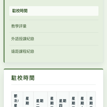
駐校時間
教學評量
外語授課紀錄
遠距課程紀錄
駐校時間
節
星
星
星
星
星
次/
星期
星期
期
期
期
期
期
星
二
四