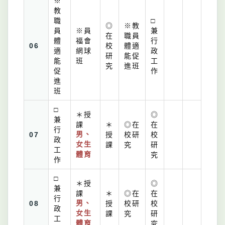
※
教
職
□
◎
※教
員
※員
兼
在
職員
體
福會
行
06
校
體適
適
網球
政
研
能促
能
班
工
究
進班
促
作
進
班
□
＊授
◎
兼
課
＊
◎在
在
行
07
男、
授
校研
校
政
女生
課
究
研
工
體育
究
作
□
＊授
◎
兼
課
＊
◎在
在
行
08
男、
授
校研
校
政
女生
課
究
研
工
體育
究