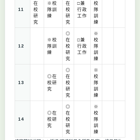
在
※校
在
□兼
校
11
校
隊訓
校
行政
隊
研
練
研
工作
訓
究
究
練
◎
※
※校
在
□兼
校
12
隊訓
校
行政
隊
練
研
工作
訓
究
練
◎
※
◎在
在
校
13
校研
校
隊
究
研
訓
究
練
◎
※
◎在
在
校
14
校研
校
隊
究
研
訓
究
練