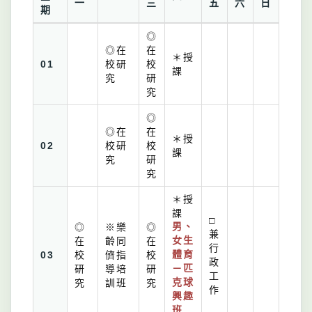
一
三
五
六
日
期
◎
◎在
在
＊授
01
校研
校
課
究
研
究
◎
◎在
在
＊授
02
校研
校
課
究
研
究
＊授
課
□
◎
※樂
◎
男、
兼
在
齡同
在
女生
行
03
校
儕指
校
體育
政
研
導培
研
－匹
工
究
訓班
究
克球
作
興趣
班