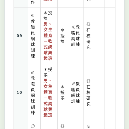
作
＊授
※
課
教
男、
◎
職
※教
女生
＊
在
員
職員
09
體育
授
校
網
網球
－軟
課
研
球
訓練
式網
究
訓
球興
練
趣班
＊授
※
課
教
男、
◎
職
※教
女生
＊
在
員
職員
10
體育
授
校
網
網球
－軟
課
研
球
訓練
式網
究
訓
球興
練
趣班
◎
◎
※