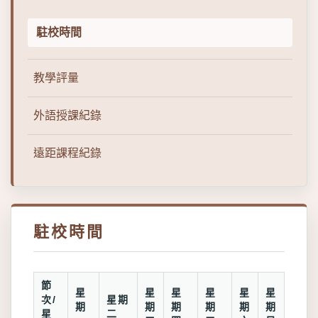
駐校時間
教學評量
外語授課紀錄
遠距課程紀錄
駐校時間
節
星
星
星
星
星
星
次/
星期
期
期
期
期
期
期
星
二