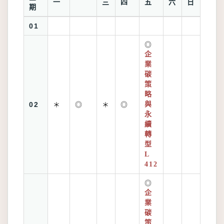
一
三
四
五
六
日
期
01
◎
企
業
碳
策
略
02
＊
◎
＊
◎
與
永
續
轉
型
L
412
◎
企
業
碳
策