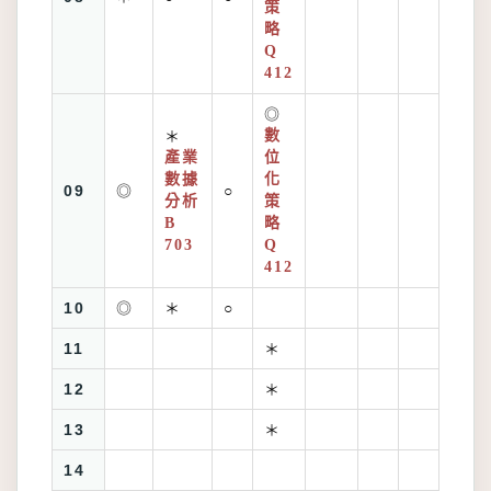
策
略
Q
412
◎
＊
數
產業
位
數據
化
09
◎
○
分析
策
B
略
703
Q
412
10
◎
＊
○
11
＊
12
＊
13
＊
14