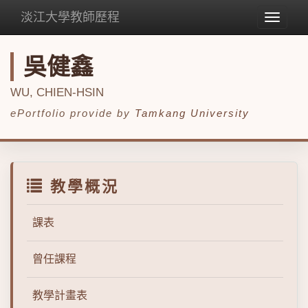
淡江大學教師歷程
Toggle
navigat
吳健鑫
WU, CHIEN-HSIN
ePortfolio provide by
Tamkang University
教學概況
課表
曾任課程
教學計畫表