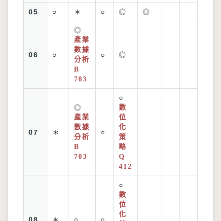
05
○
＊
○
◎
◎
◎
產業
數據
06
○
○
◎
分析
B
703
○
◎
數
產業
位
數據
化
07
＊
○
分析
策
B
略
703
Q
412
○
數
位
化
08
＊
○
○