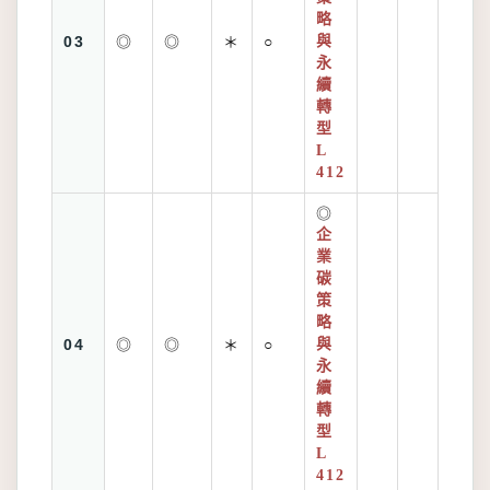
略
03
◎
◎
＊
○
與
永
續
轉
型
L
412
◎
企
業
碳
策
略
04
◎
◎
＊
○
與
永
續
轉
型
L
412