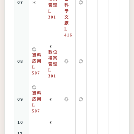
07
＊
◎
管理
科
L
學
301
文
獻
L
416
＊
◎
數位
資料
檔案
08
庋用
◎
◎
管理
L
L
507
301
◎
資料
09
庋用
＊
◎
◎
L
507
10
＊
11