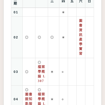
三
四
五
六
日
期
01
＊
圖
書
資
訊
02
◎
◎
◎
＊
產
學
實
習
◎
檔案
03
◎
學概
＊
○
論 L
307
◎
◎
圖書
檔案
04
館知
學概
＊
○
能服
論 L