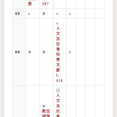
務
307
05
○
＃
○
○
○
人
文
及
社
會
06
＊
＃
○
科
學
文
獻
L
416
◎
人
文
＊
及
數位
社
檔案
會