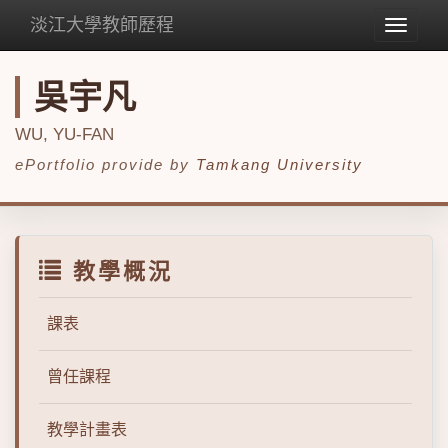
淡江大學教師歷程
Toggle
navigat
吳宇凡
WU, YU-FAN
ePortfolio provide by
Tamkang University
教學概況
課表
曾任課程
教學計畫表