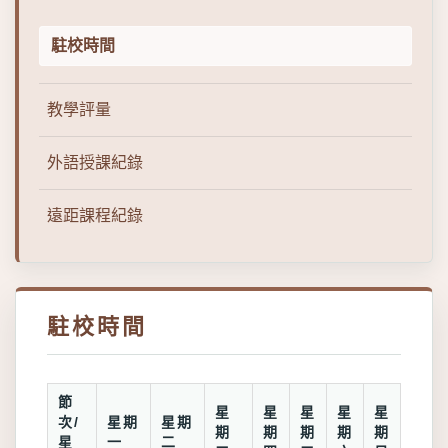
駐校時間
教學評量
外語授課紀錄
遠距課程紀錄
駐校時間
節
星
星
星
星
星
次/
星期
星期
期
期
期
期
期
星
一
二