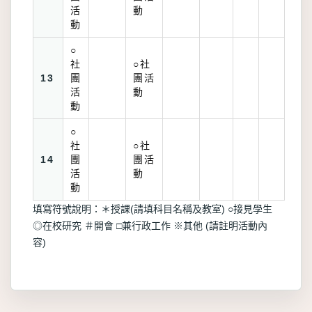
活
動
動
○
社
○社
13
團
團活
活
動
動
○
社
○社
14
團
團活
活
動
動
填寫符號說明：＊授課(請填科目名稱及教室) ○接見學生
◎在校研究 ＃開會 □兼行政工作 ※其他 (請註明活動內
容)