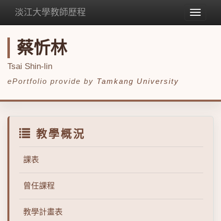
淡江大學教師歷程
Toggle
navigat
蔡忻林
Tsai Shin-lin
ePortfolio provide by
Tamkang University
教學概況
課表
曾任課程
教學計畫表