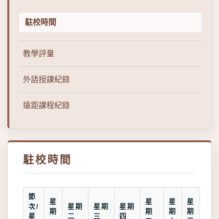
駐校時間
教學評量
外語授課紀錄
遠距課程紀錄
駐校時間
節
星
星
星
星
次/
星期
星期
星期
期
期
期
期
星
二
三
四