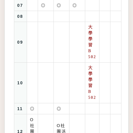
07
◎
◎
◎
08
大
學
學
09
習
B
502
大
學
學
10
習
B
502
11
◎
◎
O
社
O社
12
團
團活