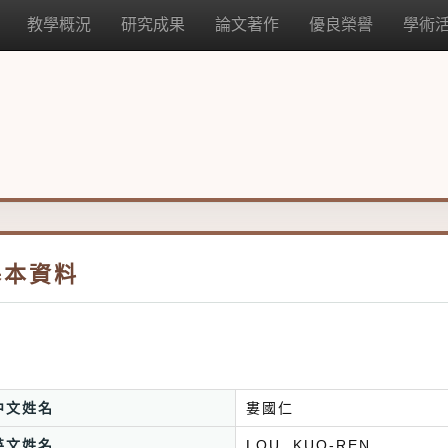
教學概況
研究成果
論文著作
優良榮譽
學術
基本資料
中文姓名
婁國仁
英文姓名
LOU, KUO-REN