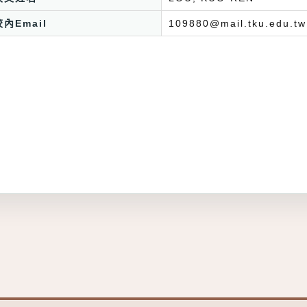
校內Email
109880@mail.tku.edu.tw