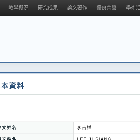
教學概況
研究成果
論文著作
優良榮譽
學術
基本資料
中文姓名
李吉祥
英文姓名
LEE JI SIANG