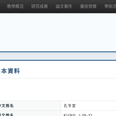
教學概況
研究成果
論文著作
優良榮譽
學術
基本資料
中文姓名
孔令宜
英文姓名
KUNG, LIN-YI