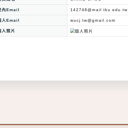
校內Email
142748@mail.tku.edu.tw
個人Email
wucj.tw@gmail.com
個人照片