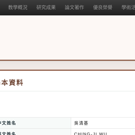
教學概況
研究成果
論文著作
優良榮譽
學術
基本資料
中文姓名
吳清基
英文姓名
CHING-JI WU