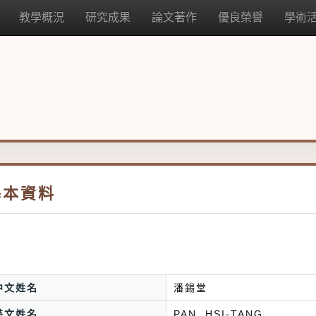
教學概況
研究成果
論文著作
優良榮譽
學術
基本資料
中文姓名
潘錫堂
英文姓名
PAN, HSI-TANG