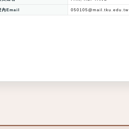
校內Email
050105@mail.tku.edu.tw