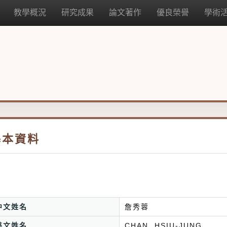
教學概況
研究成果
論文著作
優良榮譽
學術
基本資料
中文姓名
詹秀蓉
英文姓名
CHAN, HSIU-JUNG