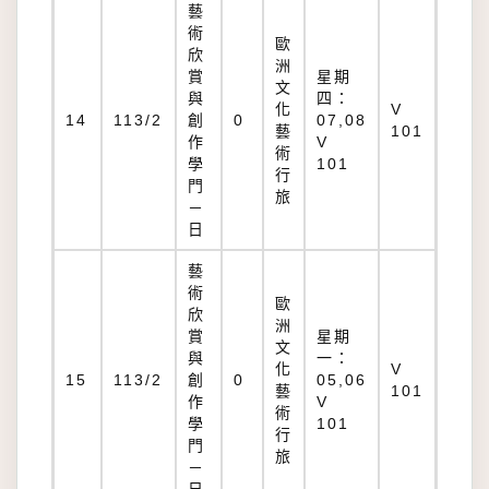
藝
術
歐
欣
洲
賞
星期
文
與
四：
化
V
14
113/2
創
0
07,08
藝
101
作
V
術
學
101
行
門
旅
－
日
藝
術
歐
欣
洲
賞
星期
文
與
一：
化
V
15
113/2
創
0
05,06
藝
101
作
V
術
學
101
行
門
旅
－