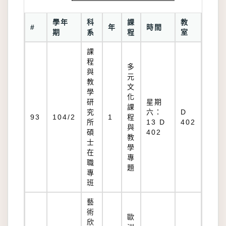
學年
科
課
教
#
年
時間
期
系
程
室
課
程
多
與
元
教
文
學
化
研
星期
課
究
六：
D
93
104/2
1
程
所
13 D
402
與
碩
402
教
士
學
在
專
職
題
專
班
藝
術
歐
欣