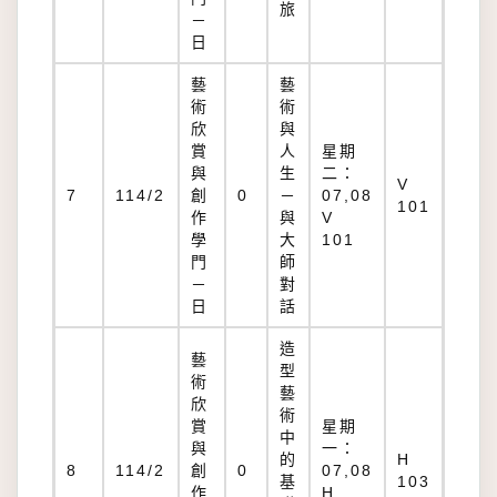
旅
－
日
藝
藝
術
術
欣
與
賞
人
星期
與
生
二：
V
7
114/2
創
0
－
07,08
101
作
與
V
學
大
101
門
師
－
對
日
話
造
藝
型
術
藝
欣
術
賞
星期
中
與
一：
的
H
8
114/2
創
0
07,08
基
103
作
H