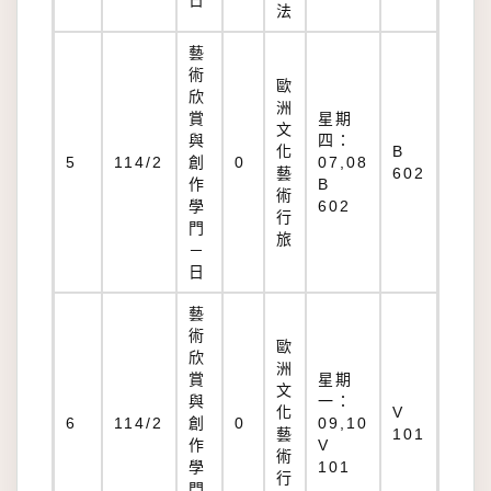
日
法
藝
術
歐
欣
洲
賞
星期
文
與
四：
化
B
5
114/2
創
0
07,08
藝
602
作
B
術
學
602
行
門
旅
－
日
藝
術
歐
欣
洲
賞
星期
文
與
一：
化
V
6
114/2
創
0
09,10
藝
101
作
V
術
學
101
行
門