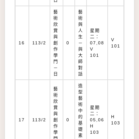
日
藝
藝
術
術
欣
與
賞
人
星期
與
生
二：
V
16
113/2
創
0
－
07,08
101
作
與
V
學
大
101
門
師
－
對
日
話
造
藝
型
術
藝
欣
術
賞
星期
中
與
二：
的
H
17
113/2
創
0
05,06
基
103
作
H
礎
學
103
素
門