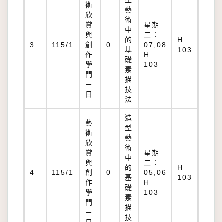
型
術
藝
欣
術
賞
星期
中
與
二：
的
H
3
115/1
創
0
07,08
基
103
作
H
礎
學
103
素
門
描
－
技
日
法
造
藝
型
術
藝
欣
術
賞
星期
中
與
二：
的
H
4
115/1
創
0
05,06
基
103
作
H
礎
學
103
素
門
描
－
技