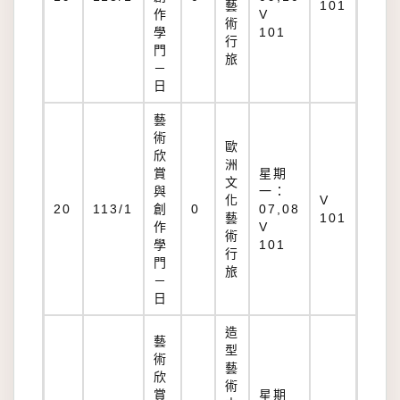
藝
101
作
V
術
學
101
行
門
旅
－
日
藝
術
歐
欣
洲
賞
星期
文
與
一：
化
V
20
113/1
創
0
07,08
藝
101
作
V
術
學
101
行
門
旅
－
日
造
藝
型
術
藝
欣
術
賞
星期