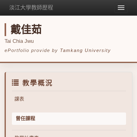
淡江大學教師歷程
Toggle
navigat
戴佳茹
Tai Chia Jwu
ePortfolio provide by
Tamkang University
教學概況
課表
曾任課程