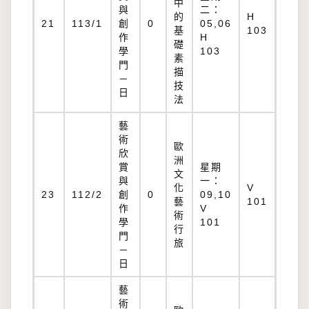
中
與
二：
的
H
21
113/1
創
0
05,06
基
103
作
H
礎
學
103
素
門
描
－
技
日
法
藝
術
歐
欣
洲
賞
星期
文
與
一：
化
V
23
112/2
創
0
09,10
藝
101
作
V
術
學
101
行
門
旅
－
日
藝
術