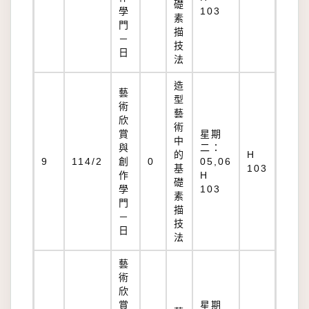
礎
學
103
素
門
描
－
技
日
法
造
藝
型
術
藝
欣
術
賞
星期
中
與
二：
的
H
9
114/2
創
0
05,06
基
103
作
H
礎
學
103
素
門
描
－
技
日
法
藝
術
欣
賞
星期