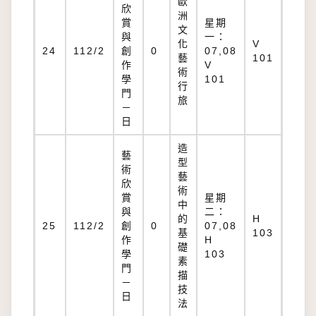
歐
欣
洲
賞
星期
文
與
一：
化
V
24
112/2
創
0
07,08
藝
101
作
V
術
學
101
行
門
旅
－
日
造
藝
型
術
藝
欣
術
賞
星期
中
與
二：
的
H
25
112/2
創
0
07,08
基
103
作
H
礎
學
103
素
門
描
－
技
日
法