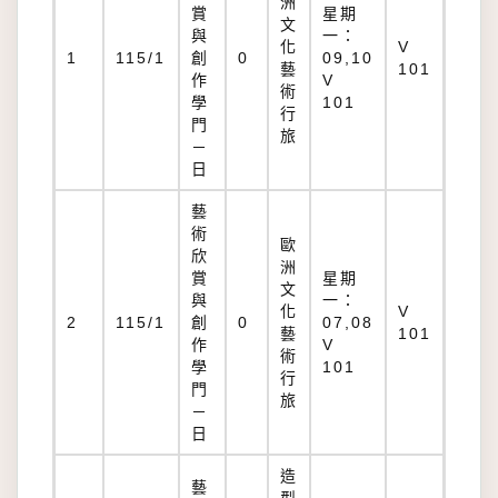
洲
賞
星期
文
與
一：
化
V
1
115/1
創
0
09,10
藝
101
作
V
術
學
101
行
門
旅
－
日
藝
術
歐
欣
洲
賞
星期
文
與
一：
化
V
2
115/1
創
0
07,08
藝
101
作
V
術
學
101
行
門
旅
－
日
造
藝