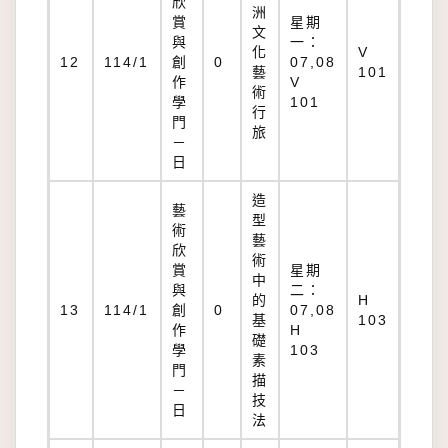
欣
洲
賞
星期
文
與
一：
化
V
12
114/1
創
0
07,08
藝
101
作
V
術
學
101
行
門
旅
－
日
造
藝
型
術
藝
欣
術
賞
星期
中
與
二：
的
H
13
114/1
創
0
07,08
基
103
作
H
礎
學
103
素
門
描
－
技
日
法