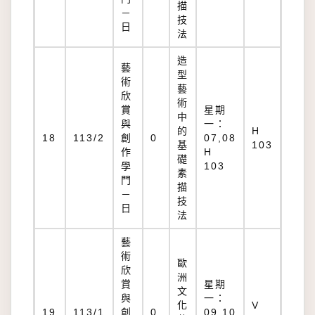
描
－
技
日
法
造
藝
型
術
藝
欣
術
賞
星期
中
與
一：
的
H
18
113/2
創
0
07,08
基
103
作
H
礎
學
103
素
門
描
－
技
日
法
藝
術
歐
欣
洲
賞
星期
文
與
一：
化
V
19
113/1
創
0
09,10