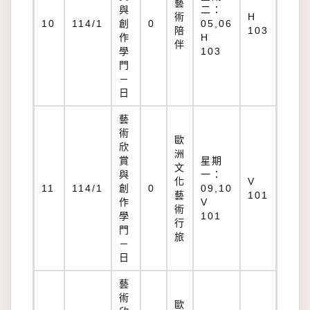
藝
與
二：
術
H
10
114/1
創
0
05,06
陪
103
作
H
伴
學
103
門
－
日
藝
術
歐
欣
洲
賞
星期
文
與
一：
化
V
11
114/1
創
0
09,10
藝
101
作
V
術
學
101
行
門
旅
－
日
藝
術
歐