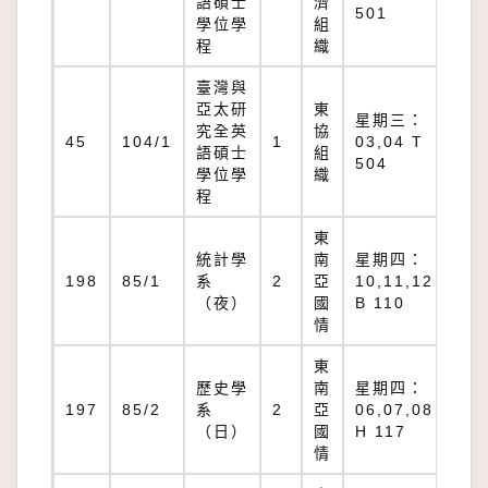
語碩士
濟
50
501
學位學
組
程
織
臺灣與
亞太研
東
星期三：
究全英
協
T
45
104/1
1
03,04 T
語碩士
組
50
504
學位學
織
程
東
統計學
南
星期四：
B
198
85/1
系
2
亞
10,11,12
11
（夜）
國
B 110
情
東
歷史學
南
星期四：
H
197
85/2
系
2
亞
06,07,08
11
（日）
國
H 117
情