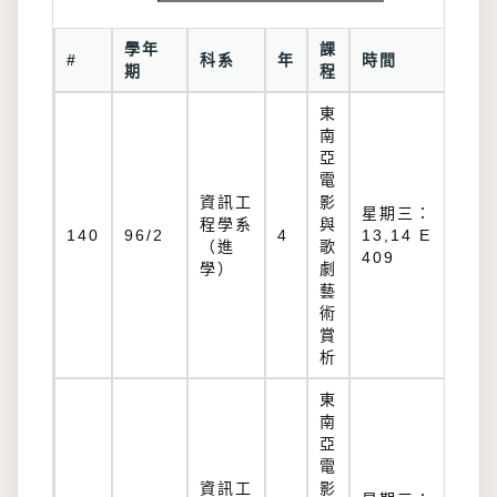
學年
課
教
#
科系
年
時間
期
程
室
東
南
亞
電
資訊工
影
星期三：
程學系
與
E
140
96/2
4
13,14 E
（進
歌
40
409
學）
劇
藝
術
賞
析
東
南
亞
電
資訊工
影