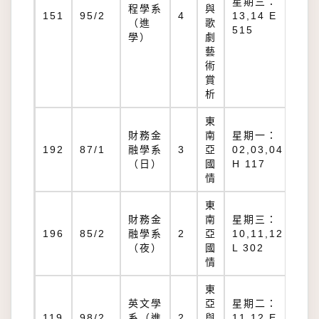
星期三：
程學系
與
E
151
95/2
4
13,14 E
（進
歌
51
515
學）
劇
藝
術
賞
析
東
財務金
南
星期一：
H
192
87/1
融學系
3
亞
02,03,04
11
（日）
國
H 117
情
東
財務金
南
星期三：
L
196
85/2
融學系
2
亞
10,11,12
30
（夜）
國
L 302
情
東
英文學
亞
星期二：
E
119
98/2
系（進
2
與
11,12 E