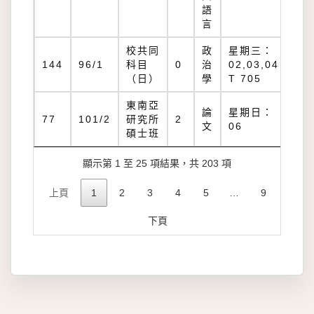
語
言
校共同
政
星期三：
T
144
96/1
科目
0
治
02,03,04
70
（日）
學
T 705
東南亞
論
星期日：
77
101/2
研究所
2
文
06
碩士班
顯示第 1 至 25 項結果，共 203 項
上頁
1
2
3
4
5
…
9
下頁