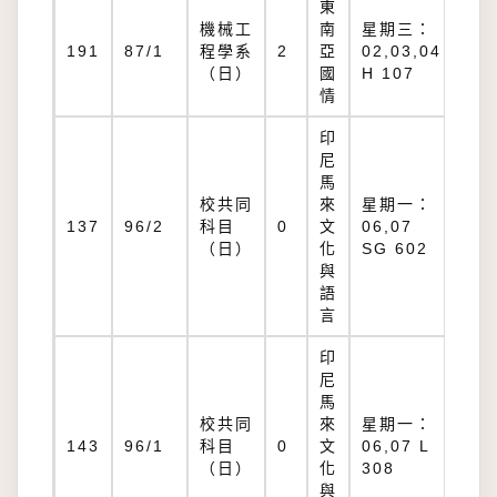
東
機械工
南
星期三：
H
191
87/1
程學系
2
亞
02,03,04
10
（日）
國
H 107
情
印
尼
馬
校共同
來
星期一：
SG
137
96/2
科目
0
文
06,07
60
（日）
化
SG 602
與
語
言
印
尼
馬
校共同
來
星期一：
L
143
96/1
科目
0
文
06,07 L
30
（日）
化
308
與