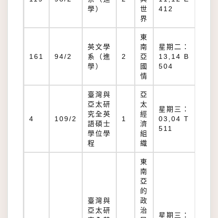
41
學）
世
412
界
東
英文學
南
星期二：
B
161
94/2
系（進
2
亞
13,14 B
50
學）
國
504
情
臺灣與
亞
亞太研
太
星期三：
究全英
經
T
4
109/2
1
03,04 T
語碩士
濟
51
511
學位學
組
程
織
東
南
亞
的
臺灣與
政
亞太研
治
星期三：