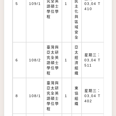
究全英
民
T
5
109/1
1
03,04 T
語碩士
主
41
410
學位學
化
程
與
區
域
安
全
臺灣與
亞
亞太研
太
星期三：
究全英
經
T
6
108/2
1
03,04 T
語碩士
濟
51
511
學位學
組
程
織
臺灣與
亞太研
東
星期三：
究全英
協
T
8
108/1
1
03,04 T
語碩士
組
40
402
學位學
織
程