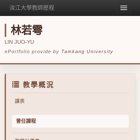
淡江大學教師歷程
Toggle
navigat
林若雩
LIN JUO-YU
ePortfolio provide by
Tamkang University
教學概況
課表
曾任課程