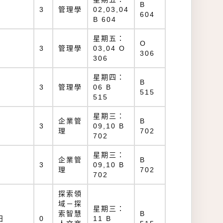
B
）
3
管理學
02,03,04
604
B 604
星期五：
O
）
3
管理學
03,04 O
306
306
星期四：
B
）
3
管理學
06 B
515
515
星期三：
企業管
B
）
3
09,10 B
理
702
702
星期三：
企業管
B
）
3
09,10 B
理
702
702
探索領
域－探
星期三：
索智慧
B
日
0
11 B