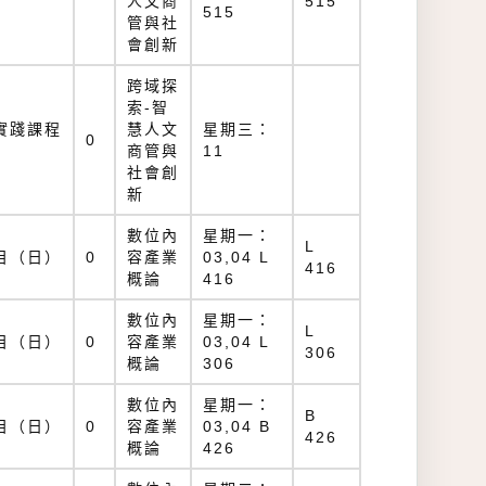
人文商
515
515
管與社
會創新
跨域探
索-智
實踐課程
慧人文
星期三：
0
商管與
11
社會創
新
數位內
星期一：
L
目（日）
0
容產業
03,04 L
416
概論
416
數位內
星期一：
L
目（日）
0
容產業
03,04 L
306
概論
306
數位內
星期一：
B
目（日）
0
容產業
03,04 B
426
概論
426