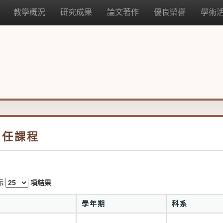
教學概況
研究成果
論文著作
優良榮譽
學術
曾任課程
示
項結果
#
學年期
科系