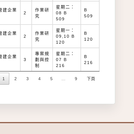
星期二：
營建企業
作業研
B
2
08 B
究
509
509
星期一：
營建企業
作業研
B
2
09,10 B
究
120
120
專案規
星期二：
營建企業
B
3
劃與控
07 B
216
制
216
1
2
3
4
5
…
9
下頁