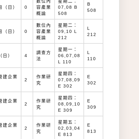
數位內
星期二：
B
目（日）
0
容產業
07,08 B
508
概論
508
數位內
星期二：
L
目（日）
0
容產業
09,10 L
212
概論
212
星期一：
調查方
L
（日）
4
06,07,08
法
110
L 110
星期四：
營建企業
作業研
E
2
07,08,09
究
302
E 302
星期四：
營建企業
作業研
E
2
08,09,10
究
309
E 309
星期五：
營建企業
作業研
E
2
02,03,04
究
813
E 813