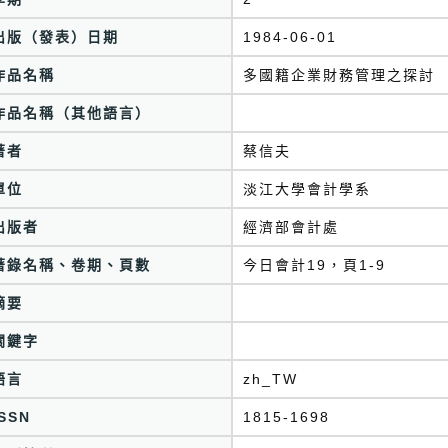
出版（發表）日期
1984-06-01
作品名稱
多國籍企業財務管理之探討
作品名稱（其他語言）
著者
蔡信夫
單位
淡江大學會計學系
出版者
經濟部會計處
著錄名稱、卷期、頁數
今日會計19，頁1-9
摘要
關鍵字
語言
zh_TW
ISSN
1815-1698