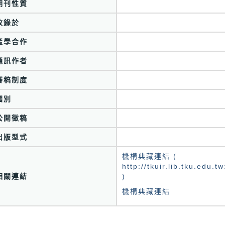
期刊性質
收錄於
產學合作
通訊作者
審稿制度
國別
公開徵稿
出版型式
機構典藏連結 (
http://tkuir.lib.tku.edu
相關連結
)
機構典藏連結