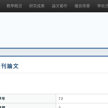
教學概況
研究成果
論文著作
優良榮譽
學術
期刊論文
學年
72
學期
2