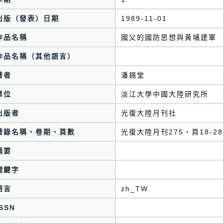
出版（發表）日期
1989-11-01
作品名稱
國父的國防思想與黃埔建軍
作品名稱（其他語言）
著者
潘錫堂
單位
淡江大學中國大陸研究所
出版者
光復大陸月刊社
著錄名稱、卷期、頁數
光復大陸月刊275，頁18-28
摘要
關鍵字
語言
zh_TW
ISSN