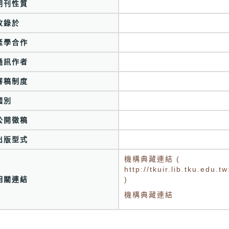
期刊性質
收錄於
產學合作
通訊作者
審稿制度
國別
公開徵稿
出版型式
機構典藏連結 (
http://tkuir.lib.tku.edu
相關連結
)
機構典藏連結