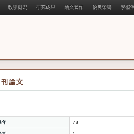
教學概況
研究成果
論文著作
優良榮譽
學術
期刊論文
學年
78
學期
1