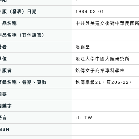
出版（發表）日期
1984-03-01
作品名稱
中共與美建交後對中華民國所採心
作品名稱（其他語言）
著者
潘錫堂
單位
淡江大學中國大陸研究所
出版者
銘傳女子商業專科學校
著錄名稱、卷期、頁數
銘傳學報21，頁205-227
摘要
關鍵字
語言
zh_TW
ISSN