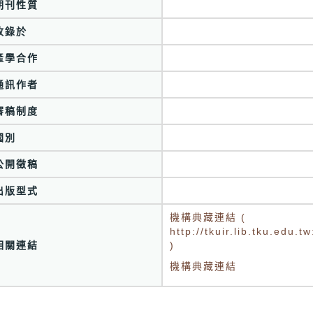
期刊性質
收錄於
產學合作
通訊作者
審稿制度
國別
公開徵稿
出版型式
機構典藏連結 (
http://tkuir.lib.tku.edu
相關連結
)
機構典藏連結