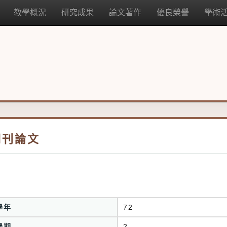
教學概況
研究成果
論文著作
優良榮譽
學術
期刊論文
學年
72
學期
2