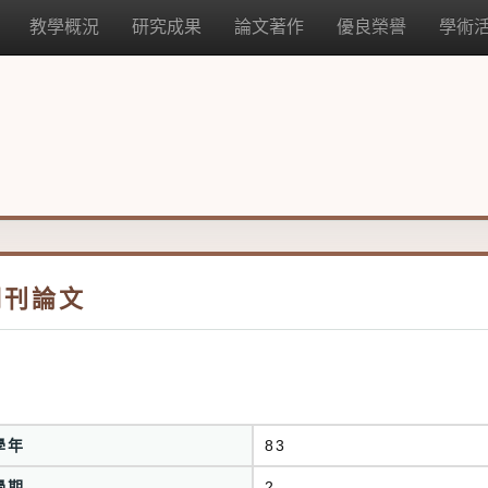
教學概況
研究成果
論文著作
優良榮譽
學術
期刊論文
學年
83
學期
2