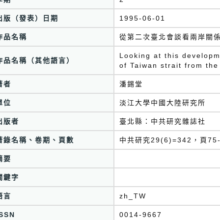
出版（發表）日期
1995-06-01
作品名稱
從第二次臺北會談看兩岸關
Looking at this developm
作品名稱（其他語言）
of Taiwan strait from th
著者
潘錫堂
單位
淡江大學中國大陸研究所
出版者
臺北縣：中共研究雜誌社
著錄名稱、卷期、頁數
中共研究29(6)=342，頁75-
摘要
關鍵字
語言
zh_TW
ISSN
0014-9667