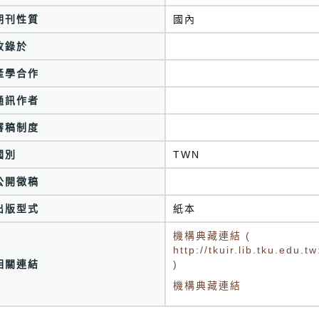
期刊性質
國內
收錄於
產學合作
通訊作者
審稿制度
國別
TWN
公開徵稿
出版型式
紙本
機構典藏連結 (
http://tkuir.lib.tku.edu
相關連結
)
機構典藏連結