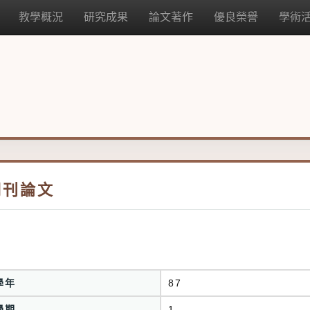
教學概況
研究成果
論文著作
優良榮譽
學術
期刊論文
學年
87
學期
1