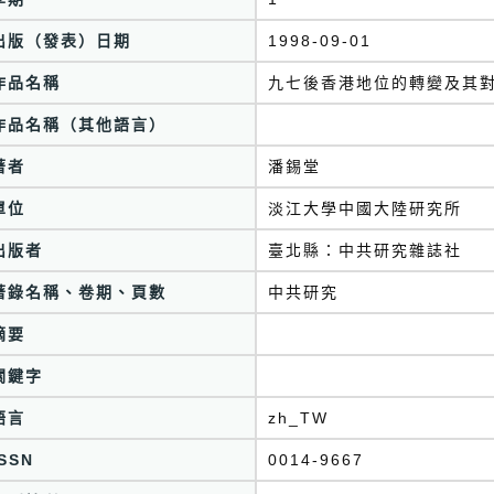
出版（發表）日期
1998-09-01
作品名稱
九七後香港地位的轉變及其
作品名稱（其他語言）
著者
潘錫堂
單位
淡江大學中國大陸研究所
出版者
臺北縣：中共研究雜誌社
著錄名稱、卷期、頁數
中共研究
摘要
關鍵字
語言
zh_TW
ISSN
0014-9667