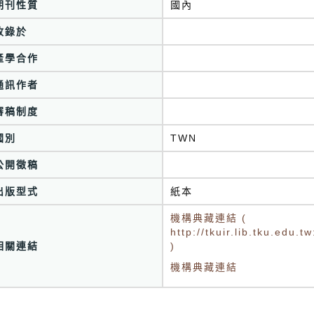
期刊性質
國內
收錄於
產學合作
通訊作者
審稿制度
國別
TWN
公開徵稿
出版型式
紙本
機構典藏連結 (
http://tkuir.lib.tku.edu
相關連結
)
機構典藏連結