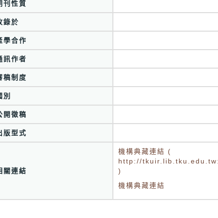
期刊性質
收錄於
產學合作
通訊作者
審稿制度
國別
公開徵稿
出版型式
機構典藏連結 (
http://tkuir.lib.tku.edu
相關連結
)
機構典藏連結