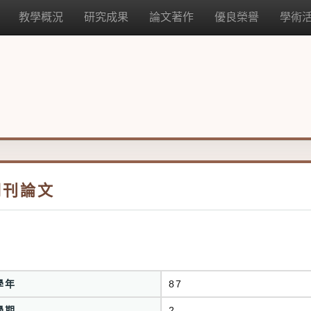
教學概況
研究成果
論文著作
優良榮譽
學術
期刊論文
學年
87
學期
2