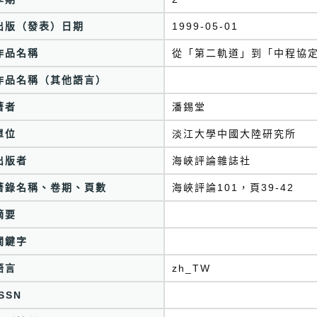
出版（發表）日期
1999-05-01
作品名稱
從「第二軌道」到「中程協
作品名稱（其他語言）
著者
潘錫堂
單位
淡江大學中國大陸研究所
出版者
海峽評論雜誌社
著錄名稱、卷期、頁數
海峽評論101，頁39-42
摘要
關鍵字
語言
zh_TW
ISSN