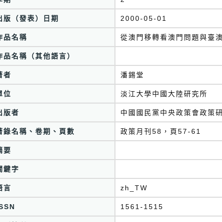
出版（發表）日期
2000-05-01
作品名稱
從澳門移轉看澳門問題與臺
作品名稱（其他語言）
著者
潘錫堂
單位
淡江大學中國大陸研究所
出版者
中國國民黨中央政策會政策
著錄名稱、卷期、頁數
政策月刊58，頁57-61
摘要
關鍵字
語言
zh_TW
ISSN
1561-1515