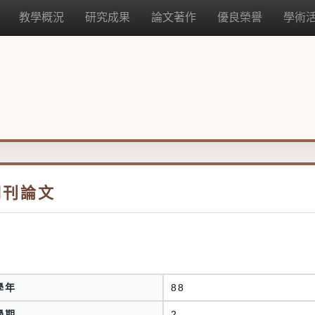
教學概況
研究成果
論文著作
優良榮譽
學術
期刊論文
學年
88
學期
2