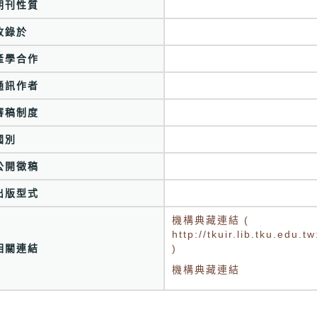
期刊性質
收錄於
產學合作
通訊作者
審稿制度
國別
公開徵稿
出版型式
機構典藏連結 (
http://tkuir.lib.tku.edu
相關連結
)
機構典藏連結