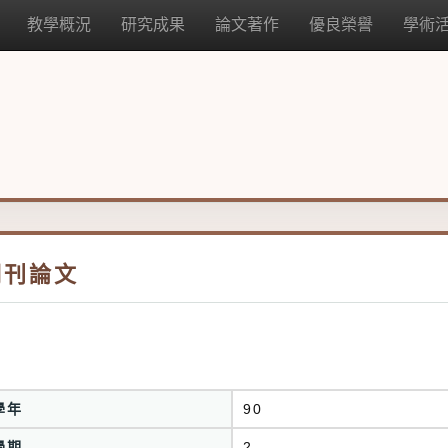
教學概況
研究成果
論文著作
優良榮譽
學術
期刊論文
學年
90
學期
2