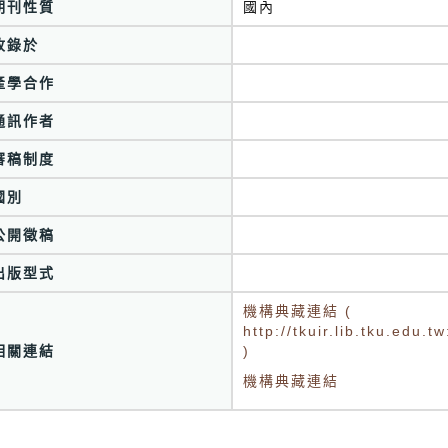
期刊性質
國內
收錄於
產學合作
通訊作者
審稿制度
國別
公開徵稿
出版型式
機構典藏連結 (
http://tkuir.lib.tku.edu
相關連結
)
機構典藏連結