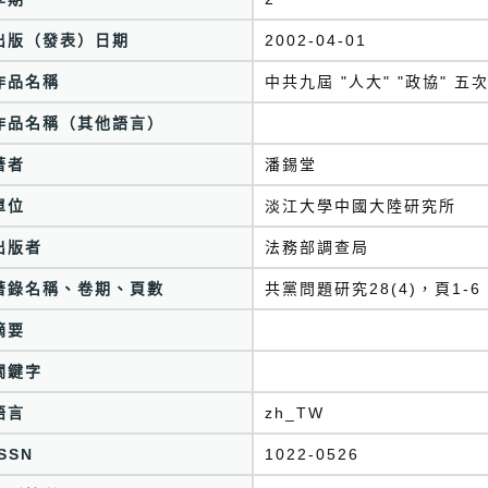
出版（發表）日期
2002-04-01
作品名稱
中共九屆 "人大" "政協" 
作品名稱（其他語言）
著者
潘錫堂
單位
淡江大學中國大陸研究所
出版者
法務部調查局
著錄名稱、卷期、頁數
共黨問題研究28(4)，頁1-6
摘要
關鍵字
語言
zh_TW
ISSN
1022-0526