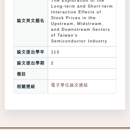
The Exploration of the
Long-term and Short-term
Interactive Effects of
Stock Prices in the
論文英文題名
Upstream, Midstream,
and Downstream Sectors
of Taiwan's
Semiconductor Industry
論文提出學年
113
論文提出學期
2
備註
電子學位論文連結
相關連結