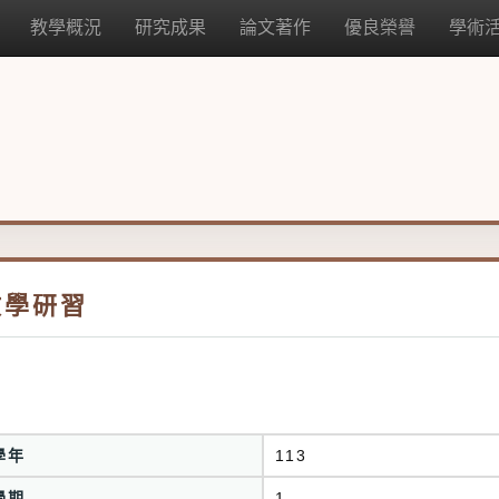
教學概況
研究成果
論文著作
優良榮譽
學術
教學研習
學年
113
學期
1