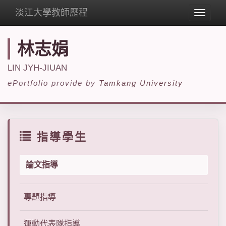
淡江大學教師歷程
Toggle
navigat
林志娟
LIN JYH-JIUAN
ePortfolio provide by
Tamkang University
指導學生
論文指導
專題指導
運動代表隊指導