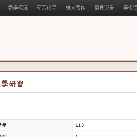
教學概況
研究成果
論文著作
優良榮譽
學術
教學研習
學年
113
學期
1