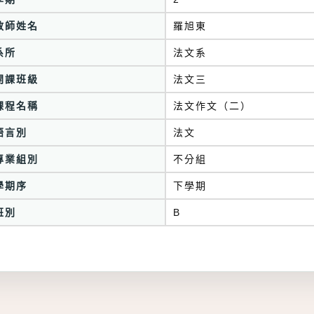
教師姓名
羅旭東
系所
法文系
開課班級
法文三
課程名稱
法文作文（二）
語言別
法文
專業組別
不分組
學期序
下學期
班別
B