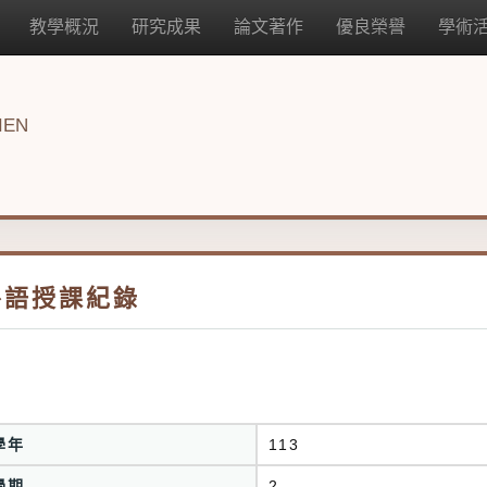
教學概況
研究成果
論文著作
優良榮譽
學術
IEN
外語授課紀錄
學年
113
學期
2