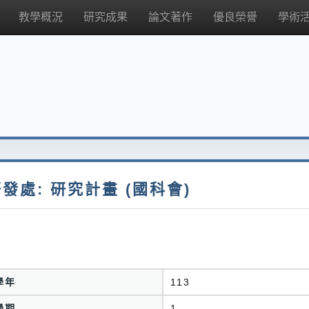
教學概況
研究成果
論文著作
優良榮譽
學術
發處: 研究計畫 (國科會)
學年
113
學期
1