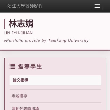
淡江大學教師歷程
Toggle
navigat
林志娟
LIN JYH-JIUAN
ePortfolio provide by
Tamkang University
指導學生
論文指導
專題指導
運動代表隊指導