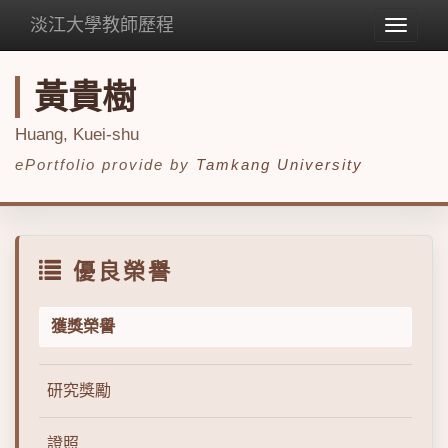
淡江大學教師歷程
Toggle
navigat
黃貴樹
Huang, Kuei-shu
ePortfolio provide by
Tamkang University
優良榮譽
獲獎榮譽
研究獎勵
證照