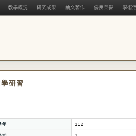
教學概況
研究成果
論文著作
優良榮譽
學術
教學研習
學年
112
學期
1