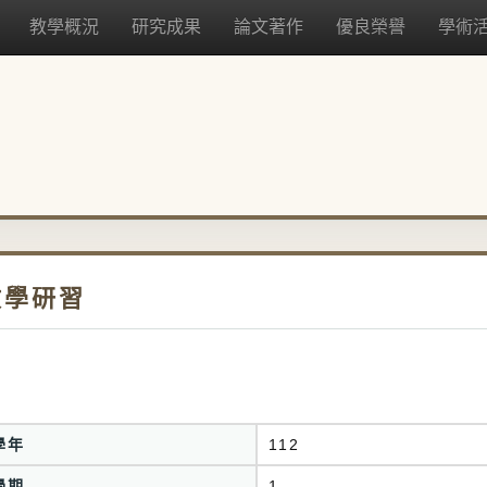
教學概況
研究成果
論文著作
優良榮譽
學術
教學研習
學年
112
學期
1