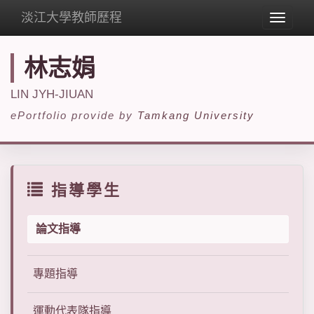
淡江大學教師歷程
Toggle
navigat
林志娟
LIN JYH-JIUAN
ePortfolio provide by
Tamkang University
指導學生
論文指導
專題指導
運動代表隊指導