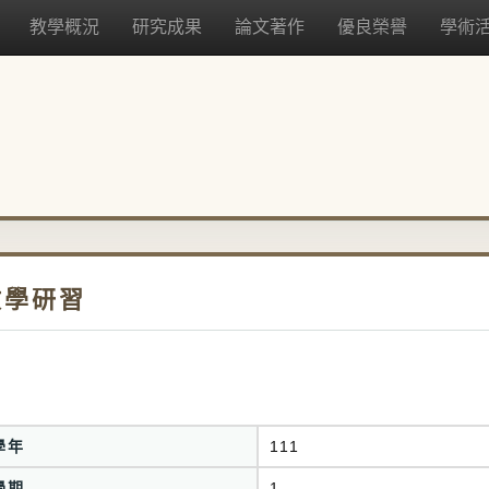
教學概況
研究成果
論文著作
優良榮譽
學術
教學研習
學年
111
學期
1