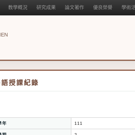
教學概況
研究成果
論文著作
優良榮譽
學術
IEN
外語授課紀錄
學年
111
學期
2