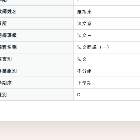
教師姓名
羅旭東
系所
法文系
開課班級
法文三
課程名稱
法文翻譯（一）
語言別
法文
專業組別
不分組
學期序
下學期
班別
D