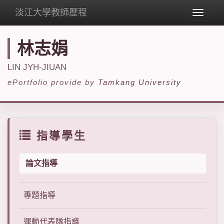
淡江大學教師歷程
Toggle
navigat
林志娟
LIN JYH-JIUAN
ePortfolio provide by
Tamkang University
指導學生
論文指導
專題指導
運動代表隊指導